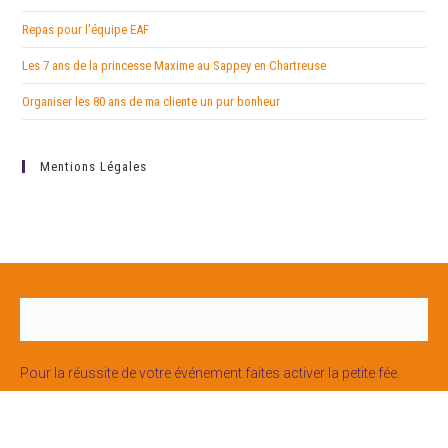
Repas pour l’équipe EAF
Les 7 ans de la princesse Maxime au Sappey en Chartreuse
Organiser les 80 ans de ma cliente un pur bonheur
Mentions Légales
Pour la réussite de votre événement faites activer la petite fée.
Pour vos repas, cocktails, et animations culinaires faites appel à
la cheffe Leila