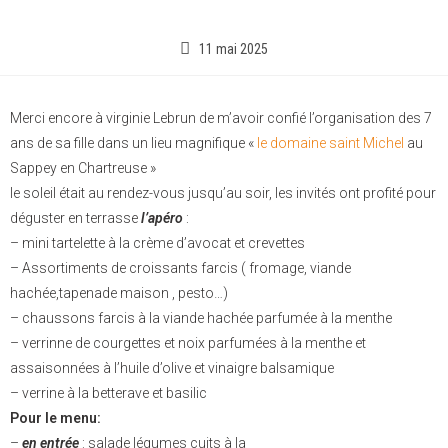
11 mai 2025
Merci encore à virginie Lebrun de m’avoir confié l’organisation des 7
ans de sa fille dans un lieu magnifique «
le domaine saint Michel
au
Sappey en Chartreuse »
le soleil était au rendez-vous jusqu’au soir, les invités ont profité pour
déguster en terrasse
l’apéro
:
– mini tartelette à la crème d’avocat et crevettes
– Assortiments de croissants farcis ( fromage, viande
hachée,tapenade maison , pesto…)
– chaussons farcis à la viande hachée parfumée à la menthe
– verrinne de courgettes et noix parfumées à la menthe et
assaisonnées à l’huile d’olive et vinaigre balsamique
– verrine à la betterave et basilic
Pour le menu:
–
en entrée
: salade légumes cuits à la