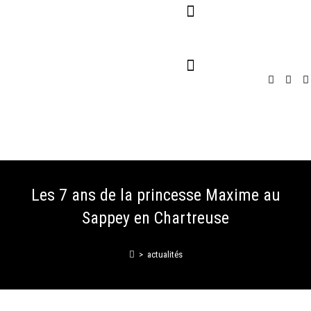
Pour Entreprises
Pour Particuliers
Service Traiteur
Les 7 ans de la princesse Maxime au
Sappey en Chartreuse
>
actualités