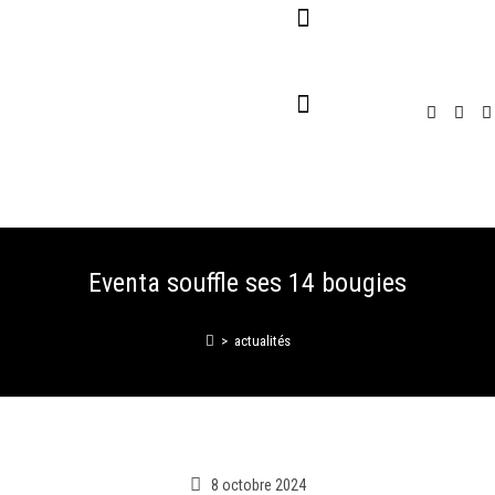
Pour Entreprises
Pour Particuliers
Service Traiteur
Eventa souffle ses 14 bougies
>
actualités
8 octobre 2024