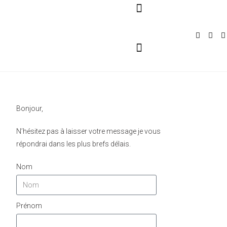
Pour Entreprises
Pour Particuliers
Service Traiteur
Bonjour,
N’hésitez pas à laisser votre message je vous
répondrai dans les plus brefs délais.
Nom
Prénom