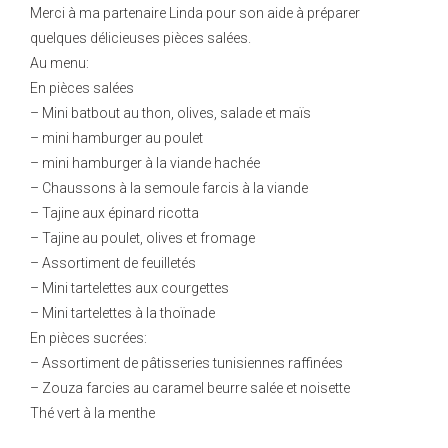
Merci à ma partenaire Linda pour son aide à préparer
quelques délicieuses pièces salées.
Au menu:
En pièces salées
– Mini batbout au thon, olives, salade et maïs
– mini hamburger au poulet
– mini hamburger à la viande hachée
– Chaussons à la semoule farcis à la viande
– Tajine aux épinard ricotta
– Tajine au poulet, olives et fromage
– Assortiment de feuilletés
– Mini tartelettes aux courgettes
– Mini tartelettes à la thoïnade
En pièces sucrées:
– Assortiment de pâtisseries tunisiennes raffinées
– Zouza farcies au caramel beurre salée et noisette
Thé vert à la menthe