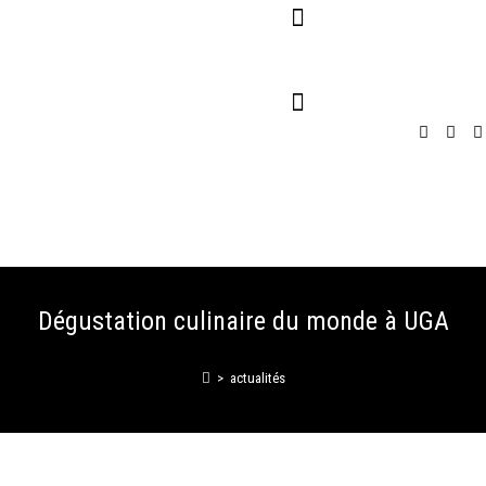
Pour Entreprises
Pour Particuliers
Service Traiteur
Dégustation culinaire du monde à UGA
>
actualités