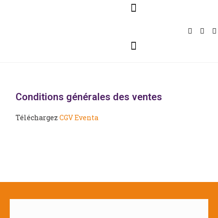
Pour Entreprises
Pour Particuliers
Service Traiteur
Conditions générales des ventes
Téléchargez
CGV Eventa