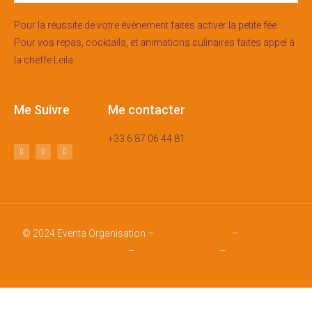
Pour la réussite de votre événement faites activer la petite fée.
Pour vos repas, cocktails, et animations culinaires faites appel à
la cheffe Leila
Me Suivre
Me contacter
+33 6 87 06 44 81
m’écrire
© 2024 Eventa Organisation –
Mentions légales
–
Politique de
confidentialité
–
Paiement sécurisé
–
CGV