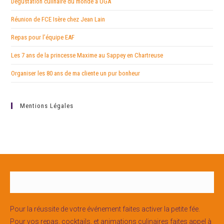
Dégustation culinaire du monde à UGA
Réunion de FCE Isère chez Jean Lain
Repas pour l’équipe EAF
Les 7 ans de la princesse Maxime au Sappey en Chartreuse
Organiser les 80 ans de ma cliente un pur bonheur
Mentions Légales
Pour la réussite de votre événement faites activer la petite fée.
Pour vos repas, cocktails, et animations culinaires faites appel à