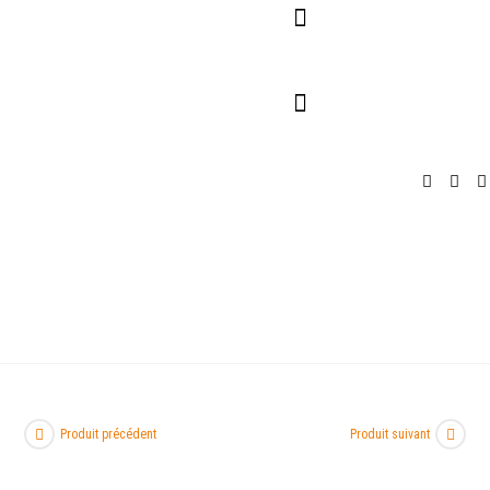
Pour Entreprises
Pour Particuliers
Service Traiteur
Produit précédent
Produit suivant