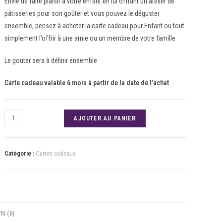
Envie de faire plaisir à votre enfant en lui offrant un atelier de
pâtisseries pour son goûter et vous pouvez le déguster
ensemble, pensez à acheter la carte cadeau pour Enfant ou tout
simplement l’offrir à une amie ou un membre de votre famille
Le gouter sera à définir ensemble
Carte cadeau valable 6 mois à partir de la date de l’achat
AJOUTER AU PANIER
Catégorie :
Cartes cadeaux
IS (0)