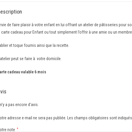
escription
nvie de faire plaisir à votre enfant en lui offrant un atelier de pâtisseries pou
a carte cadeau pour Enfant ou tout simplement l’offrir à une amie ou un membre 
ablier et toque fournis ainsi que la recette.
’atelier peut se faire à votre domicile.
arte cadeau valable 6 mois
vis
l n’y a pas encore d’avis.
otre adresse e-mail ne sera pas publiée.
Les champs obligatoires sont indiqué
otre note
*