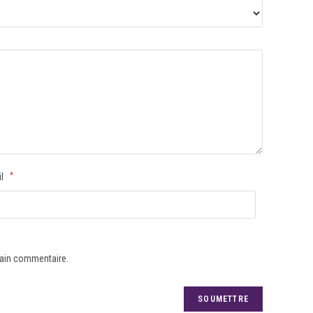
il
*
hain commentaire.