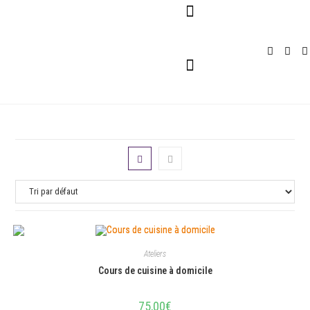
Pour Entreprises
Pour Particuliers
Service Traiteur
Ateliers
Cours de cuisine à domicile
75,00
€