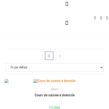
Pour Entreprises
Pour Particuliers
Service Traiteur
Ateliers
Cours de cuisine à domicile
75,00
€