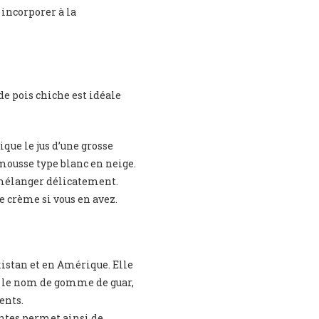
 incorporer à la
de pois chiche est idéale
ique le jus d’une grosse
 mousse type blanc en neige.
t mélanger délicatement.
de crème si vous en avez.
kistan et en Amérique. Elle
s le nom de gomme de guar,
ents.
antes permet ainsi de