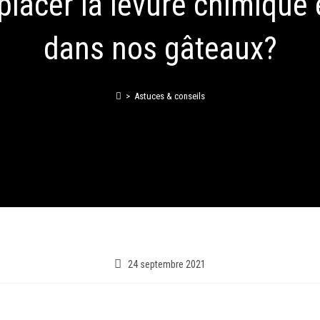
lacer la levure chimique et
dans nos gâteaux?
>
Astuces & conseils
24 septembre 2021