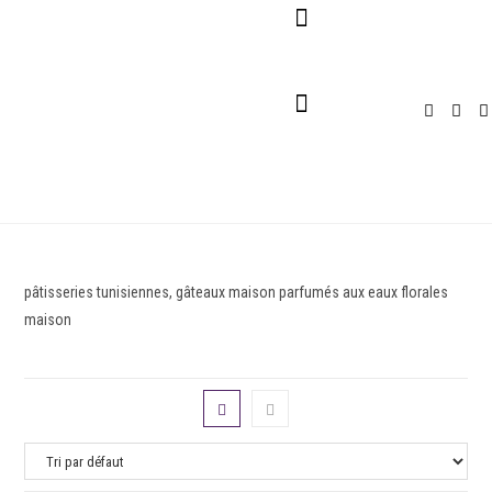
Pour Entreprises
Pour Particuliers
Service Traiteur
pâtisseries tunisiennes, gâteaux maison parfumés aux eaux florales
maison